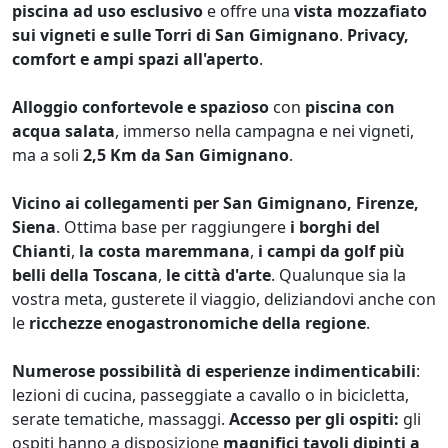
piscina ad uso esclusivo
e offre una
vista mozzafiato
sui vigneti e sulle Torri di San Gimignano
.
Privacy,
comfort e ampi spazi all'aperto
.
Alloggio confortevole e spazioso
con
piscina con
acqua salata
, immerso nella campagna e nei vigneti,
ma a soli
2,5 Km da San Gimignano
.
Vicino ai collegamenti per San Gimignano, Firenze,
Siena
. Ottima base per raggiungere
i borghi del
Chianti
,
la costa maremmana
,
i campi da golf più
belli della Toscana
,
le città d'arte
. Qualunque sia la
vostra meta, gusterete il viaggio, deliziandovi anche con
le
ricchezze enogastronomiche della regione
.
Numerose possibilità di esperienze indimenticabili
:
lezioni di cucina, passeggiate a cavallo o in bicicletta,
serate tematiche, massaggi.
Accesso per gli ospiti:
gli
ospiti hanno a disposizione
magnifici tavoli dipinti a